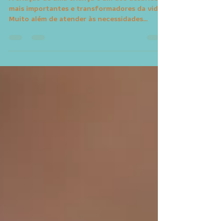
para Pais e Cuidadores
A criação de uma criança é um dos desafios
mais importantes e transformadores da vida.
Muito além de atender às necessidades
básicas, educar envolve ajudar a construir
valores, habilidades emocionais e
comportamentos que acompanharão a
criança por toda a vida. Embora não exista
uma fórmula única para a parentalidade,
alguns princípios podem contribuir
significativamente para um desenvolvimento
mais saudável e equilibrado. Personalidade e
Temperamento: Cada Criança é Única Des