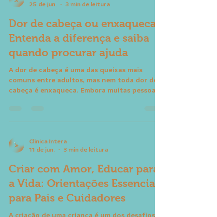
Clinica Intera
25 de jun.
3 min de leitura
Dor de cabeça ou enxaqueca?
Entenda a diferença e saiba
quando procurar ajuda
A dor de cabeça é uma das queixas mais
comuns entre adultos, mas nem toda dor de
cabeça é enxaqueca. Embora muitas pessoas
usem esses termos como sinônimos, eles
representam condições diferentes e podem
exigir abordagens distintas. Entender essa
diferença é o primeiro passo para buscar o
tratamento mais adequado e melhorar sua
Clinica Intera
11 de jun.
3 min de leitura
qualidade de vida. O que é dor de cabeça? Dor
de cabeça, ou cefaleia, é um sintoma que
Criar com Amor, Educar para
pode surgir por diversos motivos. Ela pode
estar relacionada a f
a Vida: Orientações Essenciais