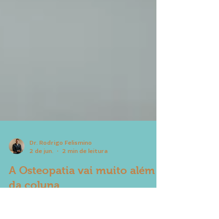
Dr. Rodrigo Felismino
2 de jun.
2 min de leitura
A Osteopatia vai muito além