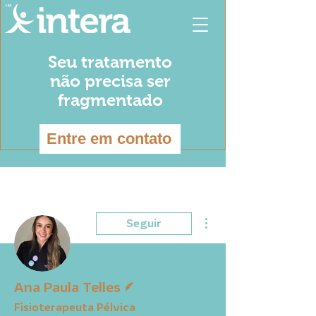
Seu tratamento
não precisa ser
fragmentado
Entre em contato
Mais ações
Seguir
Escritor
Ana Paula Telles
Fisioterapeuta Pélvica