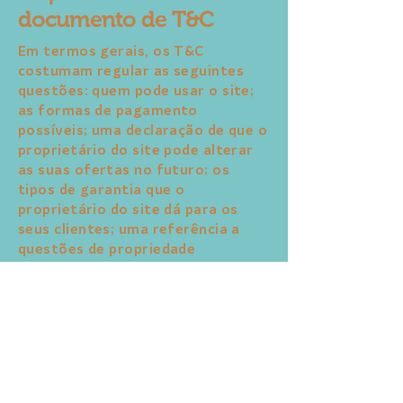
documento de T&C
Em termos gerais, os T&C
costumam regular as seguintes
questões: quem pode usar o site;
as formas de pagamento
possíveis; uma declaração de que o
proprietário do site pode alterar
as suas ofertas no futuro; os
tipos de garantia que o
proprietário do site dá para os
seus clientes; uma referência a
questões de propriedade
intelectual ou copyright, quando
relevante; o direito do
proprietário do site de suspender
ou cancelar a conta de um
membro; e muito mais.
Para saber mais a respeito, confira