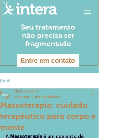
Seu tratamento
não precisa ser
fragmentado
Entre em contato
Post
Clínica Intera
2 de mar.
2 min de leitura
Massoterapia: cuidado
terapêutico para corpo e
mente
A 
Massoterapia
 é um conjunto de 