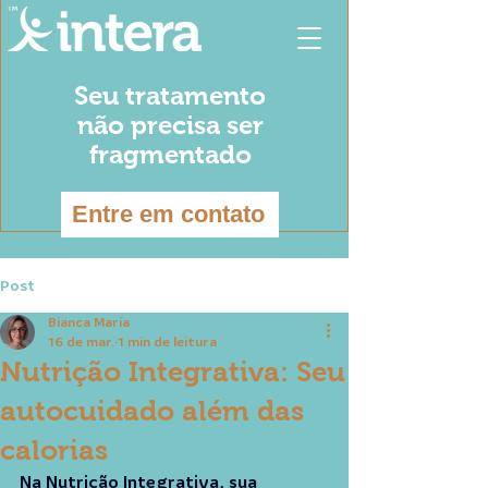
Seu tratamento
não precisa ser
fragmentado
Entre em contato
Post
Bianca Maria
16 de mar.
1 min de leitura
Nutrição Integrativa: Seu
autocuidado além das
calorias
Na Nutrição Integrativa, sua 