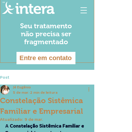
Seu tratamento
não precisa ser
fragmentado
Entre em contato
Post
Jê Eugênio
5 de mar.
2 min de leitura
Constelação Sistêmica
Familiar e Empresarial
Atualizado:
9 de mar.
A 
Constelação Sistêmica Familiar e 