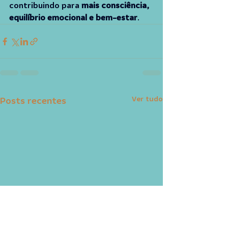
contribuindo para 
mais consciência, 
equilíbrio emocional e bem-estar
.
Ver tudo
Posts recentes