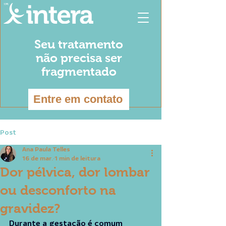
Seu tratamento
não precisa ser
fragmentado
Entre em contato
Post
Ana Paula Telles
16 de mar.
1 min de leitura
Dor pélvica, dor lombar
ou desconforto na
gravidez?
Durante a gestação é comum 