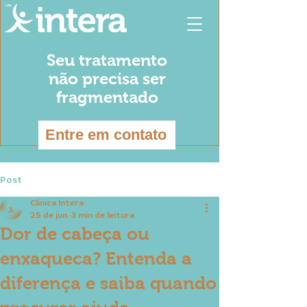
Seu tratamento
não precisa ser
fragmentado
Entre em contato
Post
Clinica Intera
25 de jun.
3 min de leitura
Dor de cabeça ou
enxaqueca? Entenda a
diferença e saiba quando