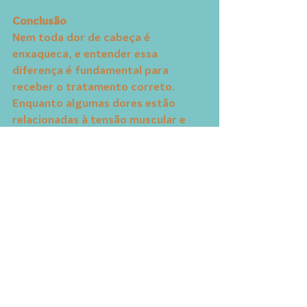
Conclusão
Nem toda dor de cabeça é 
enxaqueca, e entender essa 
diferença é fundamental para 
receber o tratamento correto. 
Enquanto algumas dores estão 
relacionadas à tensão muscular e 
hábitos do dia a dia, a enxaqueca é 
uma condição neurológica que 
merece investigação e 
acompanhamento adequado.
Se você convive com dores de 
cabeça frequentes ou crises de 
enxaqueca, não normalize esse 
sofrimento. Uma avaliação 
cuidadosa pode identificar fatores 
envolvidos e ajudar a construir um 
plano de tratamento mais eficaz.